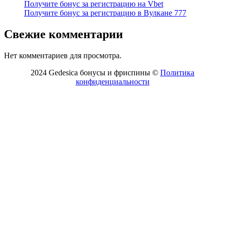
Получите бонус за регистрацию на Vbet
Получите бонус за регистрацию в Вулкане 777
Свежие комментарии
Нет комментариев для просмотра.
2024 Gedesica бонусы и фриспины ©
Политика
конфиденциальности
Прокрутить
вверх