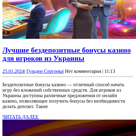
Лучшие бездепозитные бонусы казино
Лучшие
для игроков из Украины
бездепозитные
25.01.2024
Гульден
25.01.2024
|
Гульден Сергеева
|
Нет комментария
|
11:13
бонусы
Сергеева
казино
Бездепозитные бонусы казино — отличный способ начать
для
игру без вложений собственных средств. Для игроков из
Украины доступны различные предложения от онлайн
игроков
казино, позволяющие получить бонусы без необходимости
из
делать депозит. Такие
Украины
ЧИТАТЬ
ЧИТАТЬ ДАЛЕЕ
ДАЛЕЕ