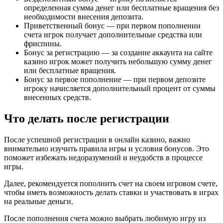
определенная сумма денег или бесплатные вращения без
необходимости внесения депозита.
Приветственный бонус — при первом пополнении
счета игрок получает дополнительные средства или
фриспины.
Бонус за регистрацию — за создание аккаунта на сайте
казино игрок может получить небольшую сумму денег
или бесплатные вращения.
Бонус за первое пополнение — при первом депозите
игроку начисляется дополнительный процент от суммы
внесенных средств.
Что делать после регистрации
После успешной регистрации в онлайн казино, важно
внимательно изучить правила игры и условия бонусов. Это
поможет избежать недоразумений и неудобств в процессе
игры.
Далее, рекомендуется пополнить счет на своем игровом счете,
чтобы иметь возможность делать ставки и участвовать в играх
на реальные деньги.
После пополнения счета можно выбрать любимую игру из