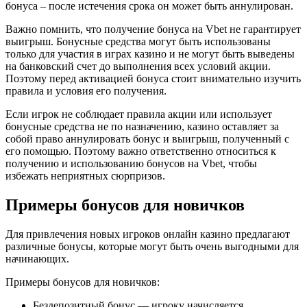
бонуса – после истечения срока он может быть аннулирован.
Важно помнить, что получение бонуса на Vbet не гарантирует
выигрыш. Бонусные средства могут быть использованы
только для участия в играх казино и не могут быть выведены
на банковский счет до выполнения всех условий акции.
Поэтому перед активацией бонуса стоит внимательно изучить
правила и условия его получения.
Если игрок не соблюдает правила акции или использует
бонусные средства не по назначению, казино оставляет за
собой право аннулировать бонус и выигрыш, полученный с
его помощью. Поэтому важно ответственно относиться к
получению и использованию бонусов на Vbet, чтобы
избежать неприятных сюрпризов.
Примеры бонусов для новичков
Для привлечения новых игроков онлайн казино предлагают
различные бонусы, которые могут быть очень выгодными для
начинающих.
Примеры бонусов для новичков:
Бездепозитный бонус — игроку начисляется