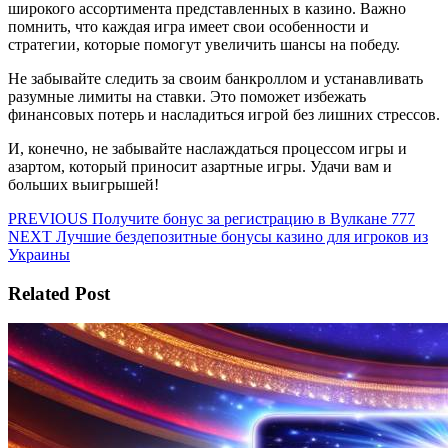
широкого ассортимента представленных в казино. Важно
помнить, что каждая игра имеет свои особенности и
стратегии, которые помогут увеличить шансы на победу.
Не забывайте следить за своим банкроллом и устанавливать
разумные лимиты на ставки. Это поможет избежать
финансовых потерь и насладиться игрой без лишних стрессов.
И, конечно, не забывайте наслаждаться процессом игры и
азартом, который приносит азартные игры. Удачи вам и
больших выигрышей!
Навигация
Предыдущая
PREVIOUS
Получите бонус за регистрацию в Вулкане 777
Следующая
запись:
NEXT
Лучшие бездепозитные бонусы казино для игроков из
по
запись:
Украины
записям
Related Post