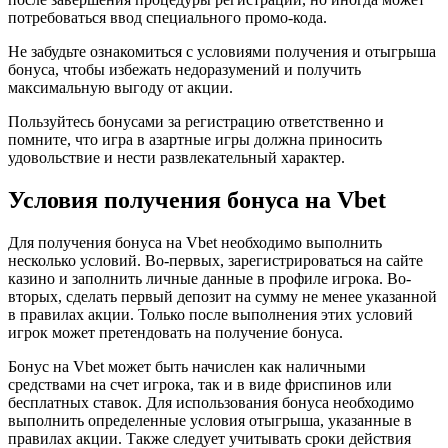
потребоваться ввод специального промо-кода.
Не забудьте ознакомиться с условиями получения и отыгрыша
бонуса, чтобы избежать недоразумений и получить
максимальную выгоду от акции.
Пользуйтесь бонусами за регистрацию ответственно и
помните, что игра в азартные игры должна приносить
удовольствие и нести развлекательный характер.
Условия получения бонуса на Vbet
Для получения бонуса на Vbet необходимо выполнить
несколько условий. Во-первых, зарегистрироваться на сайте
казино и заполнить личные данные в профиле игрока. Во-
вторых, сделать первый депозит на сумму не менее указанной
в правилах акции. Только после выполнения этих условий
игрок может претендовать на получение бонуса.
Бонус на Vbet может быть начислен как наличными
средствами на счет игрока, так и в виде фриспинов или
бесплатных ставок. Для использования бонуса необходимо
выполнить определенные условия отыгрыша, указанные в
правилах акции. Также следует учитывать сроки действия