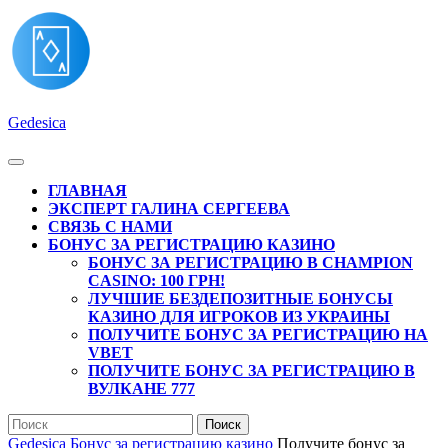
Перейти
к
содержимому
Gedesica
Кнопка
Открыть
ГЛАВНАЯ
ЭКСПЕРТ ГАЛИНА СЕРГЕЕВА
СВЯЗЬ С НАМИ
БОНУС ЗА РЕГИСТРАЦИЮ КАЗИНО
БОНУС ЗА РЕГИСТРАЦИЮ В CHAMPION
CASINO: 100 ГРН!
ЛУЧШИЕ БЕЗДЕПОЗИТНЫЕ БОНУСЫ
КАЗИНО ДЛЯ ИГРОКОВ ИЗ УКРАИНЫ
ПОЛУЧИТЕ БОНУС ЗА РЕГИСТРАЦИЮ НА
VBET
ПОЛУЧИТЕ БОНУС ЗА РЕГИСТРАЦИЮ В
ВУЛКАНЕ 777
КНОПКА
Поиск
ЗАКРЫТЬ
по:
Gedesica
Бонус за регистрацию казино
Получите бонус за