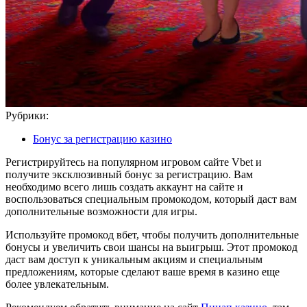
Рубрики:
Бонус за регистрацию казино
Регистрируйтесь на популярном игровом сайте Vbet и
получите эксклюзивный бонус за регистрацию. Вам
необходимо всего лишь создать аккаунт на сайте и
воспользоваться специальным промокодом, который даст вам
дополнительные возможности для игры.
Используйте промокод вбет, чтобы получить дополнительные
бонусы и увеличить свои шансы на выигрыш. Этот промокод
даст вам доступ к уникальным акциям и специальным
предложениям, которые сделают ваше время в казино еще
более увлекательным.