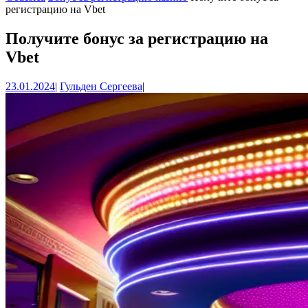
регистрацию на Vbet
Получите бонус за регистрацию на
Vbet
23.01.2024
Гульден
23.01.2024
|
Гульден Сергеева
|
Сергеева